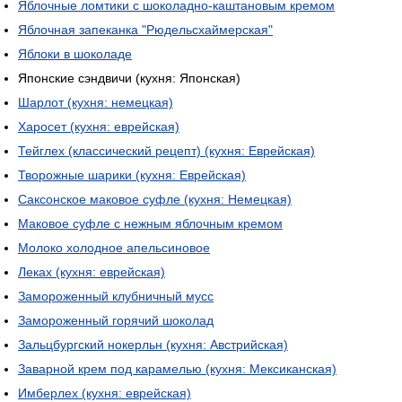
Яблочные ломтики с шоколадно-каштановым кремом
Яблочная запеканка "Рюдельсхаймерская"
Яблоки в шоколаде
Японские сэндвичи (кухня: Японская)
Шарлот (кухня: немецкая)
Харосет (кухня: еврейская)
Тейглех (классический рецепт) (кухня: Еврейская)
Творожные шарики (кухня: Еврейская)
Саксонское маковое суфле (кухня: Немецкая)
Маковое суфле с нежным яблочным кремом
Молоко холодное апельсиновое
Леках (кухня: еврейская)
Замороженный клубничный мусс
Замороженный горячий шоколад
Зальцбургский нокерльн (кухня: Австрийская)
Заварной крем под карамелью (кухня: Мексиканская)
Имберлех (кухня: еврейская)