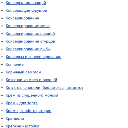
Консервация овощей
Консервация фруктов
Консервирование
Консервирование мяса
Консервирование овощей
Консервирование огурцов
Консервирование рыбы
Консервы и консервирование
Копчение
Коричный самогон
Котлетки из мяса и овощей
Котлеты, шницели, бифштексы, антрекот
Крем из сгущенного молока
Кремы для торта
Кремы, конфеты, зефир
Крендели
Крепкие настойки