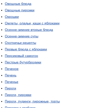
Овощные блюда
Овощные пирожки
Окрошки
Омлеты, оладьи, каши с яблоками
Осенне-зимние вторые блюда
Осенне-зимние супы
Охотничьи рецепты
Первые блюда с яблоками
Персиковый самогон
Пестрые бутурбродики
Печеное
Печень
Печенье
Пироги
Пироги, пирожки
Пироги, пудинги, пирожные, торты
Пирожки с грибами