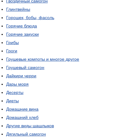
Гвоздичный самогон
Глинтвейны
Горошек, бобы, фасоль
Горячие блюда
Горячие закуски
Грибы
Гроги
Грушевые компоты и многое другое
Грушевый самогон
Дайкири черри
Дары моря
Десерты
Диеты
Домашние вина
Домашний хлеб
Другие виды шашлыков
Дягильный самогон