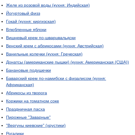
Желе из розовой воды (кухня: Индийская)
Йогуртовый физз
Гокай (кухня: киргизская)
Влюбленные яблоки
Вишневый крем по-шварцвальдски
Венский крем с абрикосами (кухня: Австрийская)
Ванильные колечки (кухня: Греческая)
Донатсы (американские пышки) (кухня: Американская (США))
Банановые подушечки
Баварский крем по-намибски с физалисом (кухня:
Африканская)
Абрикосы из творога
Коржики на томатном соке
Праздничная пасха
Пирожные "Заварные"
"Вергуны киевские" (хрустики)
Рогалики