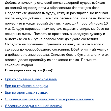
Добавьте половину столовой ложки сахарной пудры, взбивая
до полной однородности и образования блестящего безе.
Продолжайте добавлять пудру, каждый раз тщательно взбивая
после каждой добавки. Засыпьте лесные орешки в безе. Ложкой
поместите в кондитерский фунтик, имеющий простой носик 10
мм. Следуя нарисованным кругам, выдавите спиралью безе на
пекарные листы. Поместите противень в холодную духовку и
выпекайте 20 минут на слабом огне до сухого состояния.
Охладите на противнях. Сделайте начинку: взбейте масло с
сахаром до кремообразного состояния. Вбейте яичный желток
и добавьте лесные орешки. Снимите безе с бумаги, слепите их
вместе, делая прослойку из орехового крема. Посыпьте
сахарной пудрой.
В текущей категории (Бри):
Бри со сливами в красном вине
Бри на клубнике с перцем
Бри на ароматных грушах
Яблочные пышки в эмментальской корочке и на пенке
Яблочные оладьи с винной пенкой