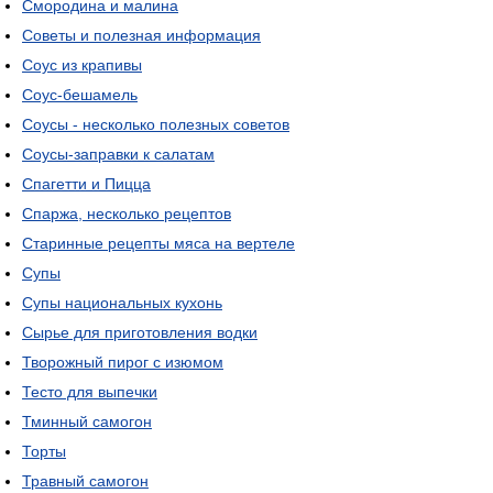
Смородина и малина
Советы и полезная информация
Соус из крапивы
Соус-бешамель
Соусы - несколько полезных советов
Соусы-заправки к салатам
Спагетти и Пицца
Спаржа, несколько рецептов
Старинные рецепты мяса на вертеле
Супы
Супы национальных кухонь
Сырье для приготовления водки
Творожный пирог с изюмом
Тесто для выпечки
Тминный самогон
Торты
Травный самогон