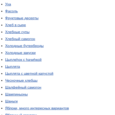
Уха
Фасоль
Фруктовые десерты
Хлеб в сыре
Хлебные супы
Хлебный самогон
Холодные бутерброды
Холодные закуски
Цыплеhок с hачиhкой
Цыплята
Цыплята с цветной капустой
Чесночные хлебцы
Шалфейный самогон
Шампиньоны
Шаньги
Яблоки, много интересных вариантов