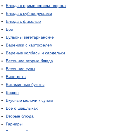
Блюда с применением творога
Блюда с субпродуктами
Блюда с фасолью
Бри
Бульоны вегетарианские
Вареники с картофелем
Вареные колбасы и сардельки
Весенние вторые блюда
Весенние супы
Винегреты
Витаминные букеты
Вишня
Вкусные мелочи к супам
Все о шашлыках
Вторые блюда
Гарниры